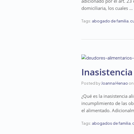
adicionado por el art. 23 
domiciliaria, los cuales …
Tags:
abogado de familia
,
cu
Inasistencia
Posted by
Joanna Henao
on
¿Qué es la inasistencia al
incumplimiento de las obl
el alimentado. Adicional
Tags:
abogados de familia
,