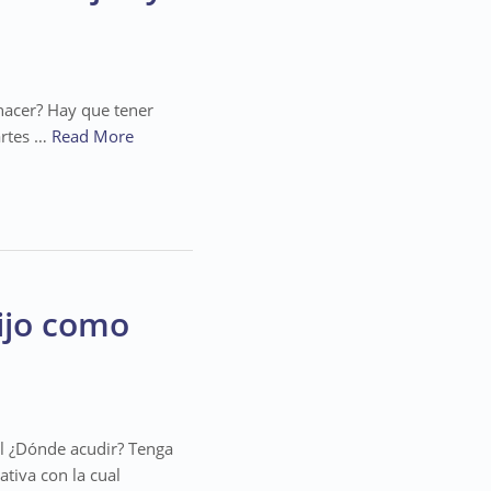
hacer? Hay que tener
artes …
Read More
ijo como
al ¿Dónde acudir? Tenga
tiva con la cual