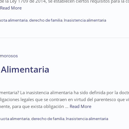
de la Ley 1709 de 2014, se establecen ciertos requisitos para la c
Read More
ota alimentaria
,
derecho de familia
,
Inasistencia alimentaria
 Alimentaria
imentaria? La inasistencia alimentaria ha sido definida por la doc
igaciones legales que se contraen en virtud del parentesco que v
mente, para que exista obligación …
Read More
cuota alimentaria
,
derecho de familia
,
Inasistencia alimentaria