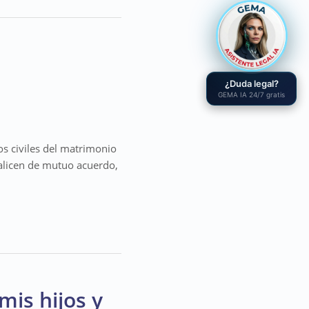
¿Duda legal?
GEMA IA 24/7 gratis
os civiles del matrimonio
realicen de mutuo acuerdo,
mis hijos y