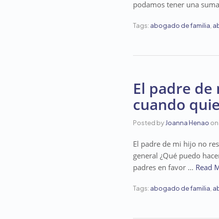
podamos tener una suma
Tags:
abogado de familia
,
a
El padre de 
cuando quie
Posted by
Joanna Henao
on
El padre de mi hijo no r
general ¿Qué puedo hacer
padres en favor …
Read 
Tags:
abogado de familia
,
a