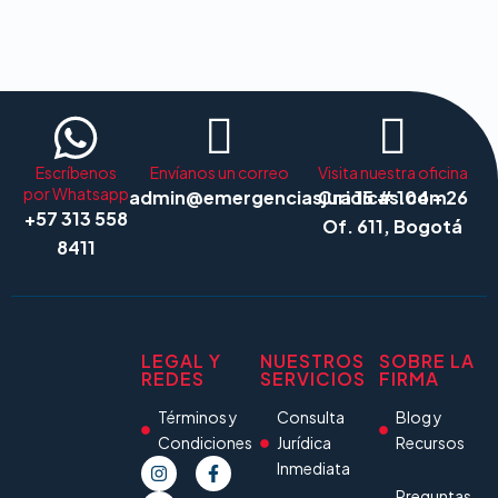
Escríbenos
Envíanos un correo
Visita nuestra oficina
por Whatsapp
admin@emergenciasjuridicas.com
Cra 15 # 104 - 26
+57 313 558
Of. 611, Bogotá
8411
LEGAL Y
NUESTROS
SOBRE LA
REDES
SERVICIOS
FIRMA
Términos y
Consulta
Blog y
Condiciones
Jurídica
Recursos
Inmediata
Preguntas