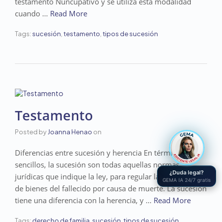
testamento Nuncupativo y se utiliza esta modalidad
cuando …
Read More
Tags:
sucesión
,
testamento
,
tipos de sucesión
Testamento
Posted by
Joanna Henao
on
Diferencias entre sucesión y herencia En términos
sencillos, la sucesión son todas aquellas normas
¿Duda legal?
jurídicas que indique la ley, para regular la transmisión
GEMA IA 24/7 gratis
de bienes del fallecido por causa de muerte. La sucesión
tiene una diferencia con la herencia, y …
Read More
Tags:
derecho de familia
,
sucesión
,
tipos de sucesión