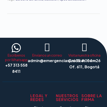
Escríbenos
Envíanos un correo
Visita nuestra oficina
por Whatsapp
admin@emergenciasjuridicas.com
Cra 15 # 104 - 26
+57 313 558
Of. 611, Bogotá
8411
LEGAL Y
NUESTROS
SOBRE LA
REDES
SERVICIOS
FIRMA