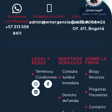
¿Duda legal?
GEMA IA 24/7 gratis
Escríbenos
Envíanos un correo
Visita nuestra oficina
por Whatsapp
admin@emergenciasjuridicas.com
Cra 15 # 104 - 26
+57 313 558
Of. 611, Bogotá
8411
LEGAL Y
NUESTROS
SOBRE LA
REDES
SERVICIOS
FIRMA
Términos y
Consulta
Blog y
Condiciones
Jurídica
Recursos
Inmediata
Preguntas
Derecho
Frecuentes
de Familia
Contacto