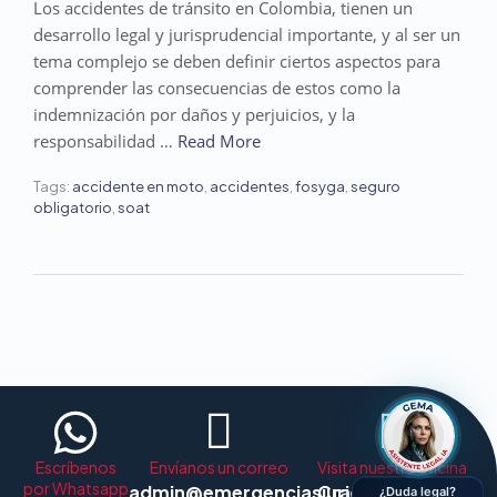
Los accidentes de tránsito en Colombia, tienen un
desarrollo legal y jurisprudencial importante, y al ser un
tema complejo se deben definir ciertos aspectos para
comprender las consecuencias de estos como la
indemnización por daños y perjuicios, y la
responsabilidad …
Read More
Tags:
accidente en moto
,
accidentes
,
fosyga
,
seguro
obligatorio
,
soat
Escríbenos
Envíanos un correo
Visita nuestra oficina
por Whatsapp
admin@emergenciasjuridicas.com
Cra 15 # 104 - 26
¿Duda legal?