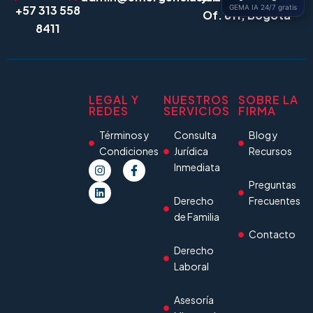
GEMA IA 24/7 gratis
+57 313 558
Of. 611, Bogotá
8411
LEGAL Y
NUESTROS
SOBRE LA
REDES
SERVICIOS
FIRMA
Términos y
Consulta
Blog y
Condiciones
Jurídica
Recursos
Inmediata
Preguntas
Derecho
Frecuentes
de Familia
Contacto
Derecho
Laboral
Asesoría