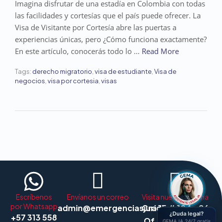
Imagina disfrutar de una estadía en Colombia con todas
las facilidades y cortesías que el país puede ofrecer. La
Visa de Visitante por Cortesía abre las puertas a
experiencias únicas, pero ¿Cómo funciona exactamente?
En este artículo, conocerás todo lo …
Read More
Tags:
derecho migratorio
,
visa de estudiante
,
Visa de
negocios
,
visa por cortesia
,
visas
Escríbenos
Envíanos un correo
Visita nuestra oficina
por Whatsapp
admin@emergenciasjuridicas.com
Cra 15 # 104 - 26
¿Duda legal?
+57 313 558
Of. 611, Bogotá
GEMA IA 24/7 gratis