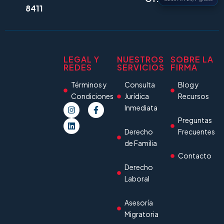
8411
LEGAL Y
NUESTROS
SOBRE LA
REDES
SERVICIOS
FIRMA
Términos y
Consulta
Blog y
Condiciones
Jurídica
Recursos
Inmediata
Preguntas
Derecho
Frecuentes
de Familia
Contacto
Derecho
Laboral
Asesoría
Migratoria