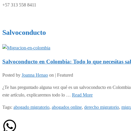
+57 313 558 8411
Salvoconducto
Salvoconducto en Colombia: Todo lo que necesitas sa
Posted by
Joanna Henao
on
| Featured
¿Te has preguntado alguna vez qué es un salvoconducto en Colombia y c
este artículo, explicaremos todo lo …
Read More
Tags:
abogado migratorio
,
abogados online
,
derecho migratorio
,
migr