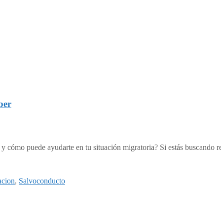
ber
ómo puede ayudarte en tu situación migratoria? Si estás buscando respu
acion
,
Salvoconducto