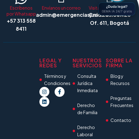
¿Duda legal?
Escríbenos
Envíanos un correo
Visita nuestra oficina
GEMA IA 24/7 gratis
por Whatsapp
admin@emergenciasjuridicas.com
Cra 15 # 104 - 26
+57 313 558
Of. 611, Bogotá
8411
LEGAL Y
NUESTROS
SOBRE LA
REDES
SERVICIOS
FIRMA
Términos y
Consulta
Blog y
Condiciones
Jurídica
Recursos
Inmediata
Preguntas
Derecho
Frecuentes
de Familia
Contacto
Derecho
Laboral