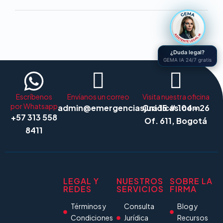
¿Duda legal?
GEMA IA 24/7 gratis
Escríbenos
Envíanos un correo
Visita nuestra oficina
por Whatsapp
admin@emergenciasjuridicas.com
Cra 15 # 104 - 26
+57 313 558
Of. 611, Bogotá
8411
LEGAL Y
NUESTROS
SOBRE LA
REDES
SERVICIOS
FIRMA
Términos y
Consulta
Blog y
Condiciones
Jurídica
Recursos