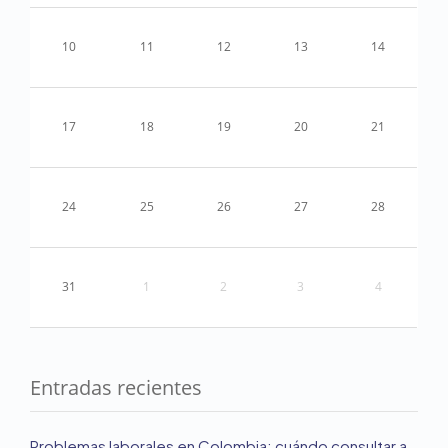
10
11
12
13
14
17
18
19
20
21
24
25
26
27
28
31
1
2
3
4
Entradas recientes
Problemas laborales en Colombia: cuándo consultar a