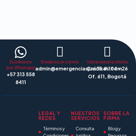
Escríbenos
Envíanos un correo
Visita nuestra oficina
por Whatsapp
admin@emergenciasjuridicas.com
Cra 15 # 104 - 26
+57 313 558
Of. 611, Bogotá
8411
LEGAL Y
NUESTROS
SOBRE LA
REDES
SERVICIOS
FIRMA
Términos y
Consulta
Blog y
Condiciones
Jurídica
Recursos