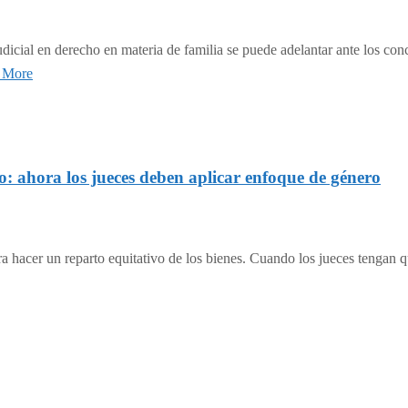
dicial en derecho en materia de familia se puede adelantar ante los conci
 More
o: ahora los jueces deben aplicar enfoque de género
ra hacer un reparto equitativo de los bienes. Cuando los jueces tengan 