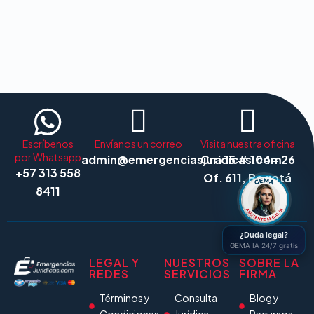
Escríbenos
Envíanos un correo
Visita nuestra oficina
por Whatsapp
admin@emergenciasjuridicas.com
Cra 15 # 104 - 26
+57 313 558
Of. 611, Bogotá
8411
¿Duda legal?
GEMA IA 24/7 gratis
LEGAL Y
NUESTROS
SOBRE LA
REDES
SERVICIOS
FIRMA
Términos y
Consulta
Blog y