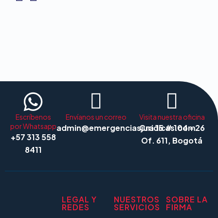
Escríbenos
Envíanos un correo
Visita nuestra oficina
por Whatsapp
admin@emergenciasjuridicas.com
Cra 15 # 104 - 26
+57 313 558
Of. 611, Bogotá
8411
LEGAL Y
NUESTROS
SOBRE LA
REDES
SERVICIOS
FIRMA