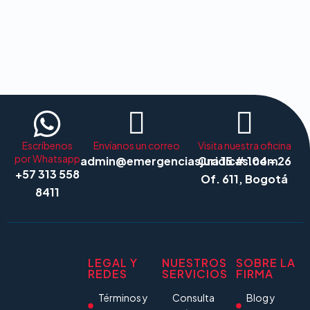
Escríbenos
Envíanos un correo
Visita nuestra oficina
por Whatsapp
admin@emergenciasjuridicas.com
Cra 15 # 104 - 26
+57 313 558
Of. 611, Bogotá
8411
LEGAL Y
NUESTROS
SOBRE LA
REDES
SERVICIOS
FIRMA
Términos y
Consulta
Blog y