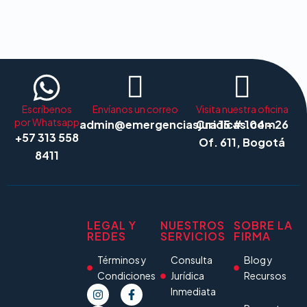
Escríbenos
Envíanos un correo
Visita nuestra oficina
por Whatsapp
admin@emergenciasjuridicas.com
Cra 15 # 104 - 26
+57 313 558
Of. 611, Bogotá
8411
LEGAL Y
NUESTROS
SOBRE LA
REDES
SERVICIOS
FIRMA
Términos y
Consulta
Blog y
Condiciones
Jurídica
Recursos
Inmediata