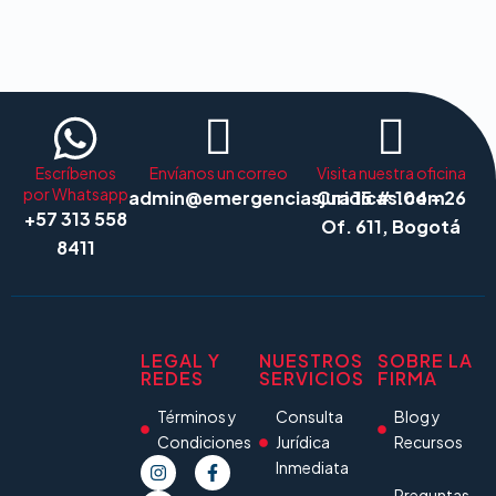
Escríbenos
Envíanos un correo
Visita nuestra oficina
por Whatsapp
admin@emergenciasjuridicas.com
Cra 15 # 104 - 26
+57 313 558
Of. 611, Bogotá
8411
LEGAL Y
NUESTROS
SOBRE LA
REDES
SERVICIOS
FIRMA
Términos y
Consulta
Blog y
Condiciones
Jurídica
Recursos
Inmediata
Preguntas