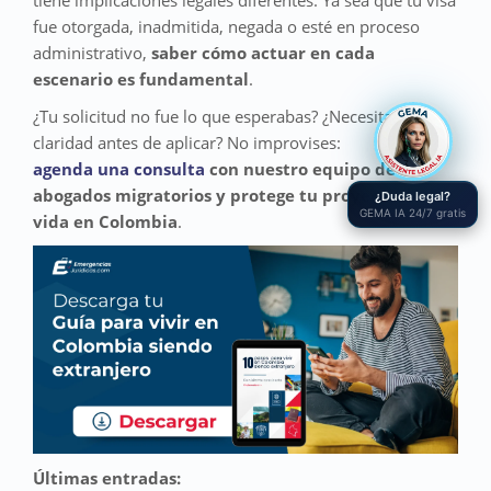
fue otorgada, inadmitida, negada o esté en proceso
administrativo,
saber cómo actuar en cada
escenario es fundamental
.
¿Tu solicitud no fue lo que esperabas? ¿Necesitas
claridad antes de aplicar? No improvises:
agenda una consulta
con nuestro equipo de
abogados migratorios y protege tu proyecto de
¿Duda legal?
GEMA IA 24/7 gratis
vida en Colombia
.
Últimas entradas: