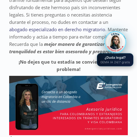
disfrutando de este hermoso país sin inconvenientes
legales. Si tienes preguntas o necesitas asistencia
durante el proceso, no dudes en contactar a un
abogado especializado en derecho migratorio
. Mantente
informado y actúa a tiempo para evitar complicaciones.
Recuerda que la
mejor manera de garantizar tu
tranquilidad es estar bien asesorado y preparado.
¿Duda legal?
¡No dejes que tu estadía se convierta en un
GEMA IA 24/7 gratis
problema!