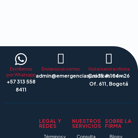
Escríbenos
Envíanos un correo
Visita nuestra oficina
por Whatsapp
admin@emergenciasjuridicas.com
Cra 15 # 104 - 26
+57 313 558
Of. 611, Bogotá
8411
LEGAL Y
NUESTROS
SOBRE LA
REDES
SERVICIOS
FIRMA
Términos y
Consulta
Blog y