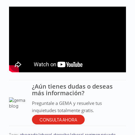
¿Aún tienes dudas o deseas
más información?
Preguntale a GEMA y resuelve tus
inquietudes totalmente gratis.
CONSULTA AHORA
Tags:
abogado laboral
,
derecho laboral
,
regimen privado
,