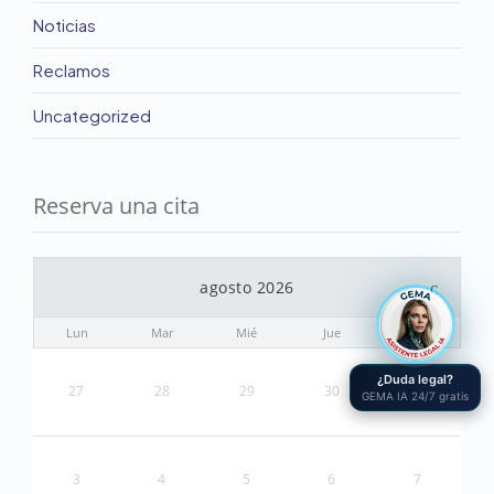
Noticias
Reclamos
Uncategorized
Reserva una cita
agosto 2026
Lun
Mar
Mié
Jue
Vie
¿Duda legal?
27
28
29
30
31
GEMA IA 24/7 gratis
3
4
5
6
7