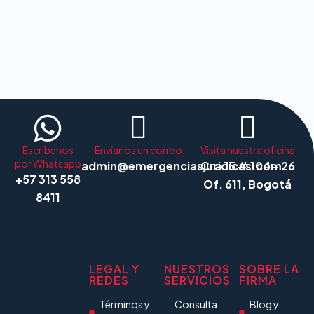
Escríbenos
Envíanos un correo
Visita nuestra oficina
por Whatsapp
admin@emergenciasjuridicas.com
Cra 15 # 104 - 26
+57 313 558
Of. 611, Bogotá
8411
LEGAL Y
NUESTROS
SOBRE LA
REDES
SERVICIOS
FIRMA
Términos y
Consulta
Blog y