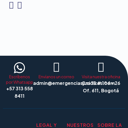
Escríbenos
Envíanos un correo
Visita nuestra oficina
por Whatsapp
admin@emergenciasjuridicas.com
Cra 15 # 104 - 26
+57 313 558
Of. 611, Bogotá
8411
LEGAL Y
NUESTROS
SOBRE LA