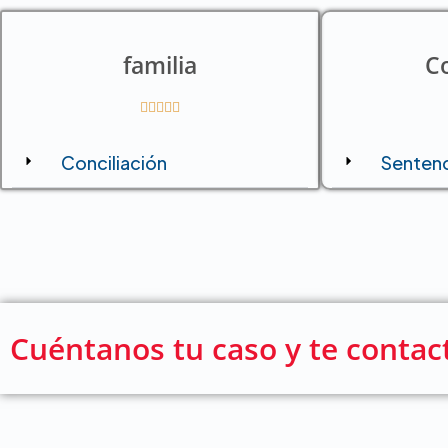
familia
C





Conciliación
Sentenc
Cuéntanos tu caso y te conta