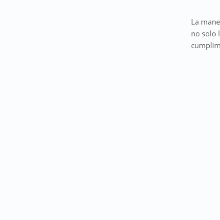
La maner
no solo 
cumplimi