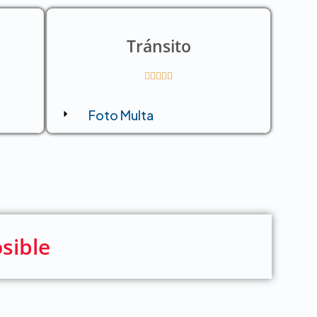
Tránsito





Foto Multa
sible